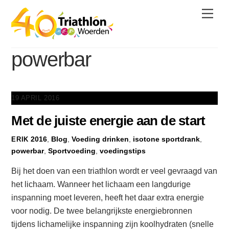
Skip
Men
to
content
powerbar
19 APRIL 2016
Met de juiste energie aan de start
2016
,
Blog
,
Voeding
drinken
,
isotone sportdrank
,
ERIK
powerbar
,
Sportvoeding
,
voedingstips
Bij het doen van een triathlon wordt er veel gevraagd van
het lichaam. Wanneer het lichaam een langdurige
inspanning moet leveren, heeft het daar extra energie
voor nodig. De twee belangrijkste energiebronnen
tijdens lichamelijke inspanning zijn koolhydraten (snelle