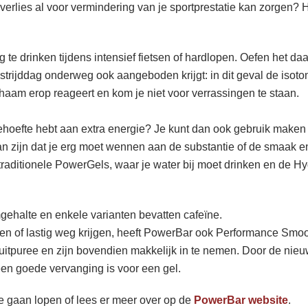
verlies al voor vermindering van je sportprestatie kan zorgen? 
te drinken tijdens intensief fietsen of hardlopen. Oefen het daa
strijddag onderweg ook aangeboden krijgt: in dit geval de isot
ichaam erop reageert en kom je niet voor verrassingen te staan.
 behoefte hebt aan extra energie? Je kunt dan ook gebruik make
an zijn dat je erg moet wennen aan de substantie of de smaak en
traditionele PowerGels, waar je water bij moet drinken en de Hy
halte en enkele varianten bevatten cafeïne.
den of lastig weg krijgen, heeft PowerBar ook Performance Smoo
itpuree en zijn bovendien makkelijk in te nemen. Door de nie
en goede vervanging is voor een gel.
te gaan lopen of lees er meer over op de
PowerBar website
.