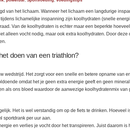
aagd van het lichaam. Wanneer het lichaam een langdurige inspan
ijdens lichamelijke inspanning zijn koolhydraten (snelle energ
rraad. Van de koolhydraten is echter maar een beperkte hoeveel
 alleen vocht nodig, maar ook extra koolhydraten. Door deze op 
en.
 het doen van een triathlon?
jouw wedstrijd. Het zorgt voor een snelle en betere opname van 
 voldoende omdat het je geen extra energie geeft en geen miner
offen als ons bloed waardoor de aanwezige koolhydratenmix van
lijk. Het is wel verstandig om op de fiets te drinken. Hoeveel is
l sportdrank per uur aan.
energie en verlies je vocht door het transpireren. Juist daarom i