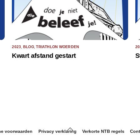
2023
,
BLOG
,
TRIATHLON WOERDEN
20
Kwart afstand gestart
S
Back
e voorwaarden
Privacy verklaring
Verkorte NTB regels
Cont
To