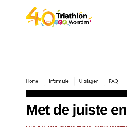
Skip
to
content
Home
Informatie
Uitslagen
FAQ
Met de juiste en
2016
,
Blog
,
Voeding
drinken
,
isotone sportdra