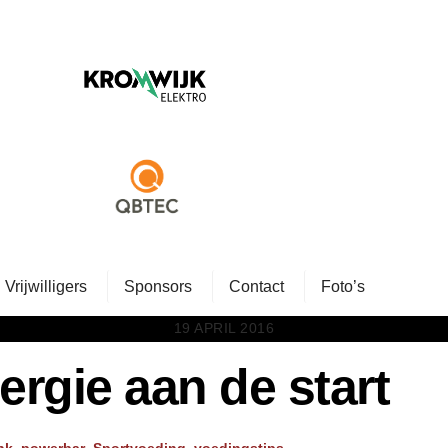
Vrijwilligers
Sponsors
Contact
Foto’s
19 APRIL 2016
ergie aan de start
nk
,
powerbar
,
Sportvoeding
,
voedingstips