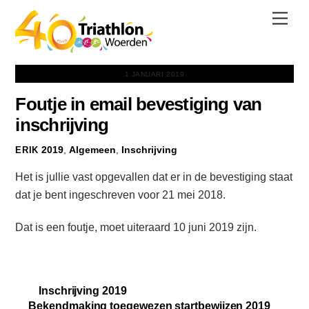
Skip
Men
to
content
1 JANUARI 2019
Foutje in email bevestiging van
inschrijving
2019
,
Algemeen
,
Inschrijving
ERIK
Het is jullie vast opgevallen dat er in de bevestiging staat
dat je bent ingeschreven voor 21 mei 2018.
Dat is een foutje, moet uiteraard 10 juni 2019 zijn.
Inschrijving 2019
Bekendmaking toegewezen startbewijzen 2019