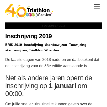
Skip
Men
to
content
3 DECEMBER 2018
Inschrijving 2019
2019
,
Inschrijving
,
Startbewijzen
,
Toewijzing
ERIK
startbewijzen
,
Triathlon Woerden
De laatste dagen van 2018 naderen en dat betekent dat
de inschrijving voor de 35e editite aanstaande is.
Net als andere jaren opent de
inschrijving op
1 januari
om
00:00.
Om jullie sneller uitsluitsel te kunnen geven over de