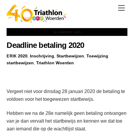
Skip
Men
to
content
24 JANUARI 2020
Deadline betaling 2020
2020
,
Inschrijving
,
Startbewijzen
,
Toewijzing
ERIK
startbewijzen
,
Triathlon Woerden
Vergeet niet voor dinsdag 28 januari 2020 de betaling te
voldoen voor het toegewezen startbewijs.
Hebben we na de 28e namelijk geen betaling ontvangen
van je dan vervalt het startbewijs en kennen we dat toe
aan iemand die op de wachtlijst staat.