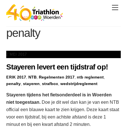
Skip
Men
to
content
penalty
2 MEI 2017
Stayeren levert een tijdstraf op!
2017
,
NTB
,
Regelmenten
2017
,
ntb reglement
,
ERIK
penalty
,
stayeren
,
strafbox
,
wedstrijdreglement
Stayeren tijdens het fietsonderdeel is in Woerden
niet toegestaan.
Doe je dit wel dan kan je van een NTB
official een blauwe kaart te zien krijgen. Deze kaart staat
voor een tijdstraf, bij een achtste afstand is deze 1
minuut en bij een kwart afstand 2 minuten.