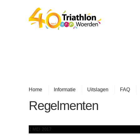
Skip
to
content
Home
Informatie
Uitslagen
FAQ
Regelmenten
2 MEI 2017