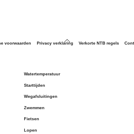
Back
e voorwaarden
Privacy verklaring
Verkorte NTB regels
Cont
To
Top
Watertemperatuur
Starttijden
Wegafsluitingen
Zwemmen
Fietsen
Lopen