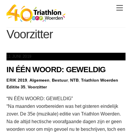
Skip
Men
to
content
Voorzitter
11 JUNI 2019
IN ÉÉN WOORD: GEWELDIG
2019
,
Algemeen
,
Bestuur
,
NTB
,
Triathlon Woerden
ERIK
Editite 35
,
Voorzitter
“IN ÉÉN WOORD: GEWELDIG”
“Na maanden voorbereiden was het gisteren eindelijk
zover. De 35e (muzikale) editie van Triathlon Woerden.
Na de altijd hectische voorafgaande dagen zijn er geen
woorden voor om mijn gevoel nu te beschrijven, toch een