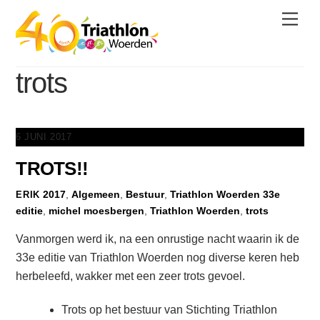
Skip
Men
to
content
trots
6 JUNI 2017
TROTS!!
2017
,
Algemeen
,
Bestuur
,
Triathlon Woerden
33e
ERIK
editie
,
michel moesbergen
,
Triathlon Woerden
,
trots
Vanmorgen werd ik, na een onrustige nacht waarin ik de
33e editie van Triathlon Woerden nog diverse keren heb
herbeleefd, wakker met een zeer trots gevoel.
Trots op het bestuur van Stichting Triathlon