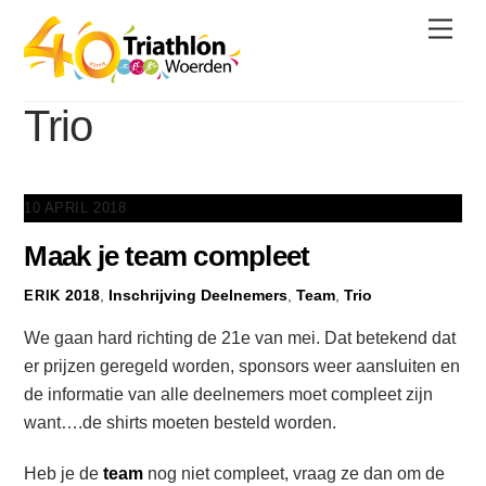
Skip
Men
to
content
Trio
10 APRIL 2018
Maak je team compleet
2018
,
Inschrijving
Deelnemers
,
Team
,
Trio
ERIK
We gaan hard richting de 21e van mei. Dat betekend dat
er prijzen geregeld worden, sponsors weer aansluiten en
de informatie van alle deelnemers moet compleet zijn
want….de shirts moeten besteld worden.
Heb je de
team
nog niet compleet, vraag ze dan om de