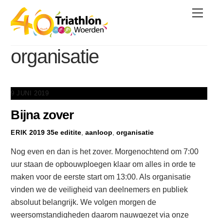
Skip
Men
to
content
organisatie
9 JUNI 2019
Bijna zover
2019
35e editite
,
aanloop
,
organisatie
ERIK
Nog even en dan is het zover. Morgenochtend om 7:00
uur staan de opbouwploegen klaar om alles in orde te
maken voor de eerste start om 13:00. Als organisatie
vinden we de veiligheid van deelnemers en publiek
absoluut belangrijk. We volgen morgen de
weersomstandigheden daarom nauwgezet via onze