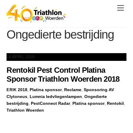
Skip
Men
to
content
Ongedierte bestrijding
16 APRIL 2018
Rentokil Pest Control Platina
Sponsor Triathlon Woerden 2018
2018
,
Platina sponsor
,
Reclame
,
Sponsoring
AV
ERIK
Clytoneus
,
Lumnia ledvliegenlampen
,
Ongedierte
bestrijding
,
PestConnect Radar
,
Platina sponsor
,
Rentokil
,
Triathlon Woerden