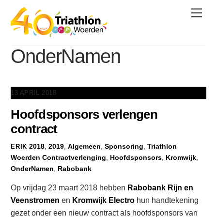
Skip
Men
to
content
OnderNamen
13 APRIL 2018
Hoofdsponsors verlengen
contract
2018
,
2019
,
Algemeen
,
Sponsoring
,
Triathlon
ERIK
Woerden
Contractverlenging
,
Hoofdsponsors
,
Kromwijk
,
OnderNamen
,
Rabobank
Op vrijdag 23 maart 2018 hebben
Rabobank Rijn en
Veenstromen
en
Kromwijk Electro
hun handtekening
gezet onder een nieuw contract als hoofdsponsors van