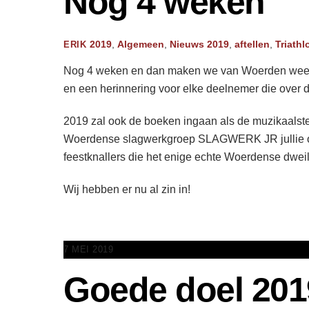
Nog 4 weken
2019
,
Algemeen
,
Nieuws
2019
,
aftellen
,
Triath
ERIK
Nog 4 weken en dan maken we van Woerden weer een
en een herinnering voor elke deelnemer die over d
2019 zal ook de boeken ingaan als de muzikaalste e
Woerdense slagwerkgroep SLAGWERK JR jullie op 
feestknallers die het enige echte Woerdense dweil
Wij hebben er nu al zin in!
7 MEI 2019
Goede doel 201