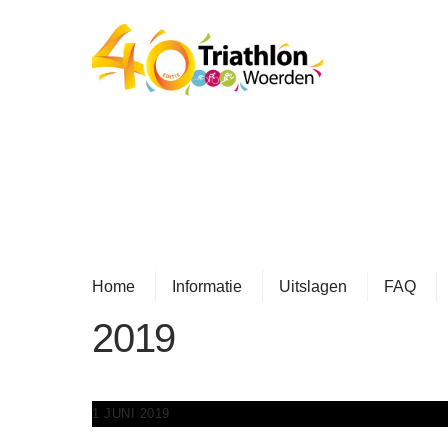
Skip
to
content
Home
Informatie
Uitslagen
FAQ
2019
1 JUNI 2019