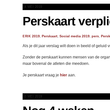
14 MEI 2019
Perskaart verpl
2019
,
Perskaart
,
Social media
2019
,
pers
,
Persk
ERIK
Als je dit jaar verslag wilt doen in beeld of geluid
Zonder de perskaart kunnen mensen van de organisati
maar bovenal de atleten die meedoen.
Je perskaart vraag je
hier
aan.
10 MEI 2019