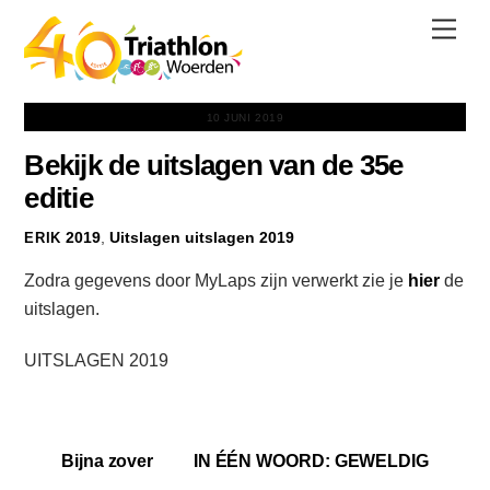
Skip
Men
to
content
10 JUNI 2019
Bekijk de uitslagen van de 35e
editie
2019
,
Uitslagen
uitslagen 2019
ERIK
Zodra gegevens door MyLaps zijn verwerkt zie je
hier
de
uitslagen.
UITSLAGEN 2019
Bijna zover
IN ÉÉN WOORD: GEWELDIG